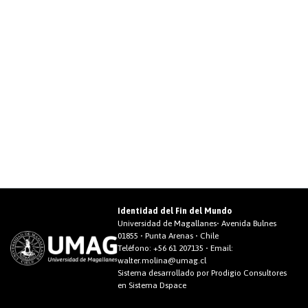
Identidad del Fin del Mundo
Universidad de Magallanes• Avenida Bulnes
01855 • Punta Arenas • Chile
Teléfono:
+56 61 207135
• Email:
walter.molina@umag.cl
Sistema desarrollado por Prodigio Consultores
en Sistema Dspace