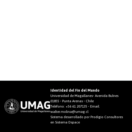
Identidad del Fin del Mundo
Universidad de Magallanes• Avenida Bulnes
01855 • Punta Arenas • Chile
Teléfono:
+56 61 207135
• Email:
walter.molina@umag.cl
Sistema desarrollado por Prodigio Consultores
en Sistema Dspace