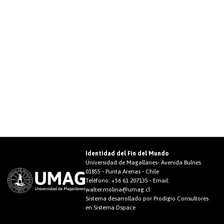
Identidad del Fin del Mundo
Universidad de Magallanes• Avenida Bulnes
01855 • Punta Arenas • Chile
Teléfono:
+56 61 207135
• Email:
walter.molina@umag.cl
Sistema desarrollado por Prodigio Consultores
en Sistema Dspace