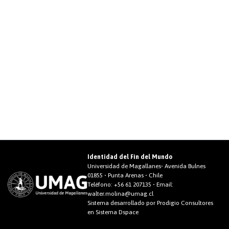
Identidad del Fin del Mundo
Universidad de Magallanes• Avenida Bulnes
01855 • Punta Arenas • Chile
Teléfono:
+56 61 207135
• Email:
walter.molina@umag.cl
Sistema desarrollado por Prodigio Consultores
en Sistema Dspace