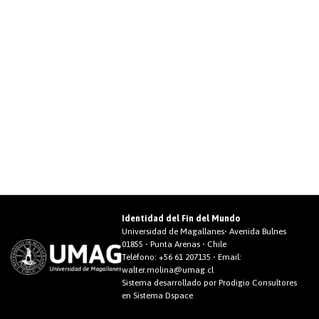
Identidad del Fin del Mundo
Universidad de Magallanes• Avenida Bulnes
01855 • Punta Arenas • Chile
Teléfono:
+56 61 207135
• Email:
walter.molina@umag.cl
Sistema desarrollado por Prodigio Consultores
en Sistema Dspace