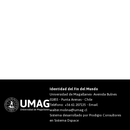
Identidad del Fin del Mundo
Universidad de Magallanes• Avenida Bulnes
01855 • Punta Arenas • Chile
Teléfono:
+56 61 207135
• Email:
walter.molina@umag.cl
Sistema desarrollado por Prodigio Consultores
en Sistema Dspace