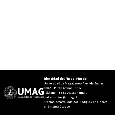
Identidad del Fin del Mundo
Universidad de Magallanes• Avenida Bulnes
01855 • Punta Arenas • Chile
Teléfono:
+56 61 207135
• Email:
walter.molina@umag.cl
Sistema desarrollado por Prodigio Consultores
en Sistema Dspace