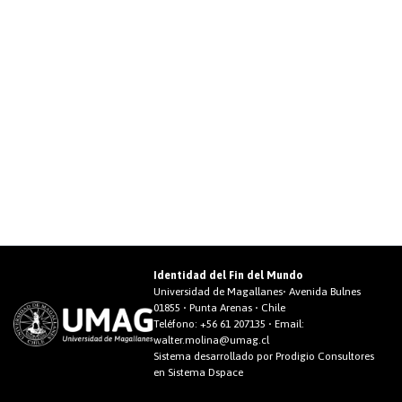
Identidad del Fin del Mundo
Universidad de Magallanes• Avenida Bulnes
01855 • Punta Arenas • Chile
Teléfono:
+56 61 207135
• Email:
walter.molina@umag.cl
Sistema desarrollado por Prodigio Consultores
en Sistema Dspace