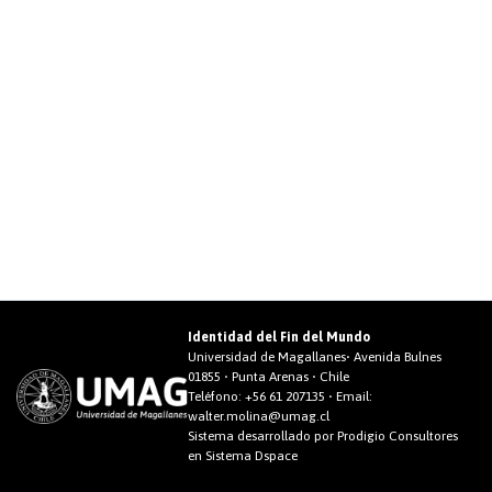
Identidad del Fin del Mundo
Universidad de Magallanes• Avenida Bulnes
01855 • Punta Arenas • Chile
Teléfono:
+56 61 207135
• Email:
walter.molina@umag.cl
Sistema desarrollado por Prodigio Consultores
en Sistema Dspace