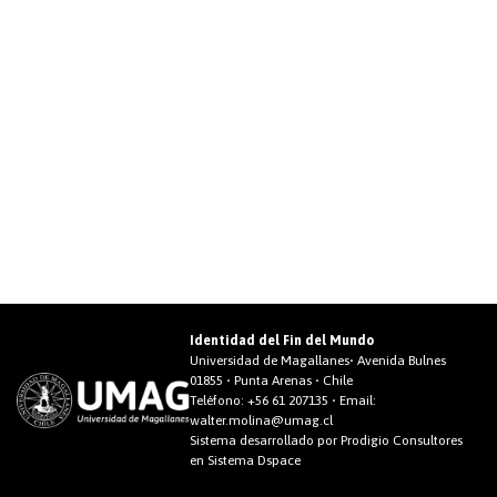
Identidad del Fin del Mundo
Universidad de Magallanes• Avenida Bulnes
01855 • Punta Arenas • Chile
Teléfono:
+56 61 207135
• Email:
walter.molina@umag.cl
Sistema desarrollado por Prodigio Consultores
en Sistema Dspace