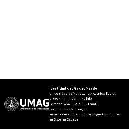
Identidad del Fin del Mundo
Universidad de Magallanes• Avenida Bulnes
01855 • Punta Arenas • Chile
Teléfono:
+56 61 207135
• Email:
walter.molina@umag.cl
Sistema desarrollado por Prodigio Consultores
en Sistema Dspace