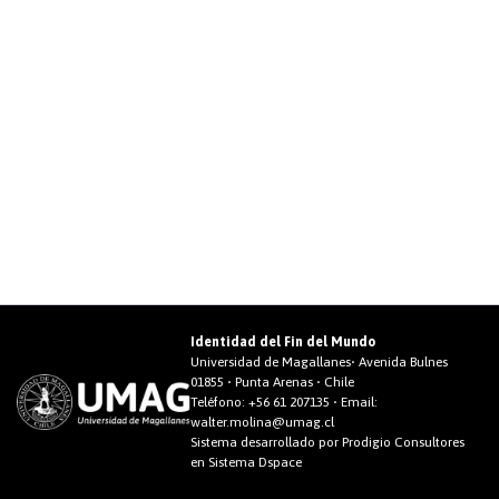
Identidad del Fin del Mundo
Universidad de Magallanes• Avenida Bulnes
01855 • Punta Arenas • Chile
Teléfono:
+56 61 207135
• Email:
walter.molina@umag.cl
Sistema desarrollado por Prodigio Consultores
en Sistema Dspace