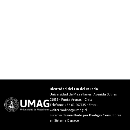
Identidad del Fin del Mundo
Universidad de Magallanes• Avenida Bulnes
01855 • Punta Arenas • Chile
Teléfono:
+56 61 207135
• Email:
walter.molina@umag.cl
Sistema desarrollado por Prodigio Consultores
en Sistema Dspace