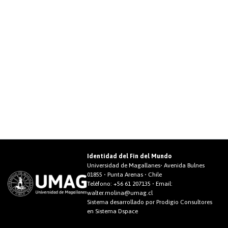
Identidad del Fin del Mundo
Universidad de Magallanes• Avenida Bulnes
01855 • Punta Arenas • Chile
Teléfono:
+56 61 207135
• Email:
walter.molina@umag.cl
Sistema desarrollado por Prodigio Consultores
en Sistema Dspace