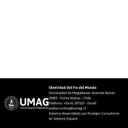
Identidad del Fin del Mundo
Universidad de Magallanes• Avenida Bulnes
01855 • Punta Arenas • Chile
Teléfono:
+56 61 207135
• Email:
walter.molina@umag.cl
Sistema desarrollado por Prodigio Consultores
en Sistema Dspace