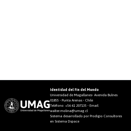
Identidad del Fin del Mundo
Universidad de Magallanes• Avenida Bulnes
01855 • Punta Arenas • Chile
Teléfono:
+56 61 207135
• Email:
walter.molina@umag.cl
Sistema desarrollado por Prodigio Consultores
en Sistema Dspace