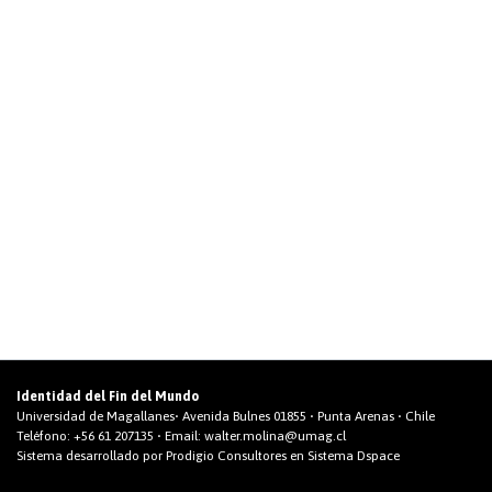
Identidad del Fin del Mundo
Universidad de Magallanes• Avenida Bulnes 01855 • Punta Arenas • Chile
Teléfono:
+56 61 207135
• Email:
walter.molina@umag.cl
Sistema desarrollado por Prodigio Consultores en Sistema Dspace