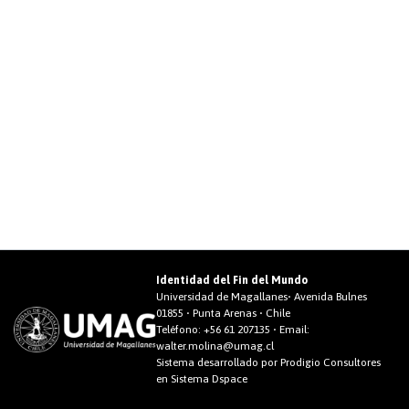
Identidad del Fin del Mundo
Universidad de Magallanes• Avenida Bulnes
01855 • Punta Arenas • Chile
Teléfono:
+56 61 207135
• Email:
walter.molina@umag.cl
Sistema desarrollado por Prodigio Consultores
en Sistema Dspace