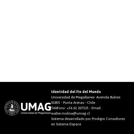
Identidad del Fin del Mundo
Universidad de Magallanes• Avenida Bulnes
01855 • Punta Arenas • Chile
Teléfono:
+56 61 207135
• Email:
walter.molina@umag.cl
Sistema desarrollado por Prodigio Consultores
en Sistema Dspace