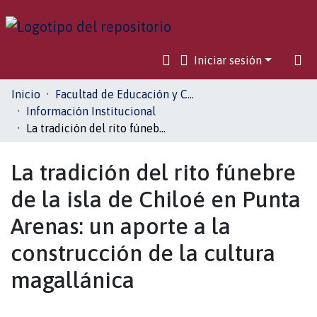
Iniciar sesión
Comunidades
Inicio
Facultad de Educación y Ciencias Sociales
Información Institucional
Toda la biblioteca
La tradición del rito fúnebre de la isla de Chiloé en Punta Arenas: un aporte a la construcción de la cultura magallánica
Estadísticas
La tradición del rito fúnebre
de la isla de Chiloé en Punta
Arenas: un aporte a la
construcción de la cultura
magallánica