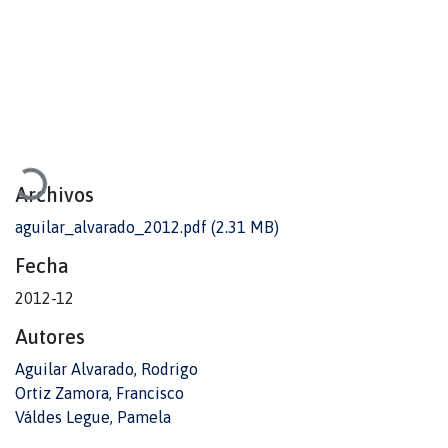
Cargando...
Archivos
aguilar_alvarado_2012.pdf
(2.31 MB)
Fecha
2012-12
Autores
Aguilar Alvarado, Rodrigo
Ortiz Zamora, Francisco
Váldes Legue, Pamela