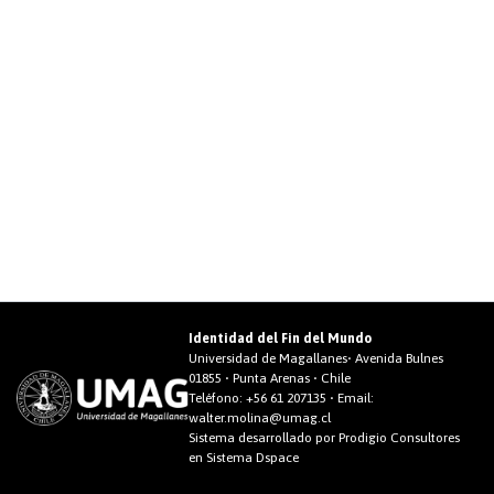
Identidad del Fin del Mundo
Universidad de Magallanes• Avenida Bulnes
01855 • Punta Arenas • Chile
Teléfono:
+56 61 207135
• Email:
walter.molina@umag.cl
Sistema desarrollado por Prodigio Consultores
en Sistema Dspace