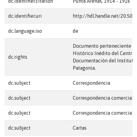
dc.identifier.citation
Punta Arenas, 1914 - 1916
dc.identifier.uri
http://hdl.handle.net/20.50
dc.language.iso
de
Documento perteneciente al
Histórico Inédito del Centro
dc.rights
Documentación del Instituto 
Patagonia.
dc.subject
Correspondencia
dc.subject
Correspondencia comercial
dc.subject
Correspondencia comercial 
dc.subject
Cartas