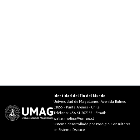
Identidad del Fin del Mundo
Universidad de Magallanes• Avenida Bulnes
01855 • Punta Arenas • Chile
Teléfono:
+56 61 207135
• Email:
walter.molina@umag.cl
Sistema desarrollado por Prodigio Consultores
en Sistema Dspace