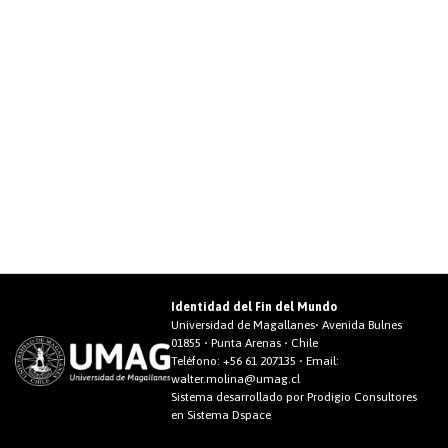
Identidad del Fin del Mundo
Universidad de Magallanes• Avenida Bulnes
01855 • Punta Arenas • Chile
Teléfono:
+56 61 207135
• Email:
walter.molina@umag.cl
Sistema desarrollado por Prodigio Consultores
en Sistema Dspace