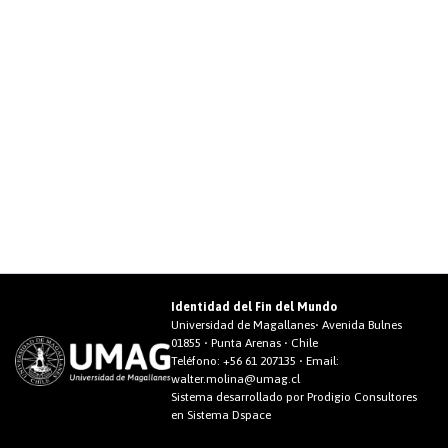
Identidad del Fin del Mundo
Universidad de Magallanes• Avenida Bulnes
01855 • Punta Arenas • Chile
Teléfono:
+56 61 207135
• Email:
walter.molina@umag.cl
Sistema desarrollado por Prodigio Consultores
en Sistema Dspace