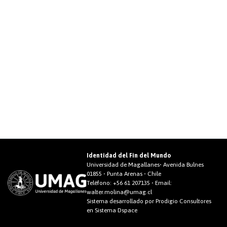
Identidad del Fin del Mundo
Universidad de Magallanes• Avenida Bulnes
01855 • Punta Arenas • Chile
Teléfono:
+56 61 207135
• Email:
walter.molina@umag.cl
Sistema desarrollado por Prodigio Consultores
en Sistema Dspace