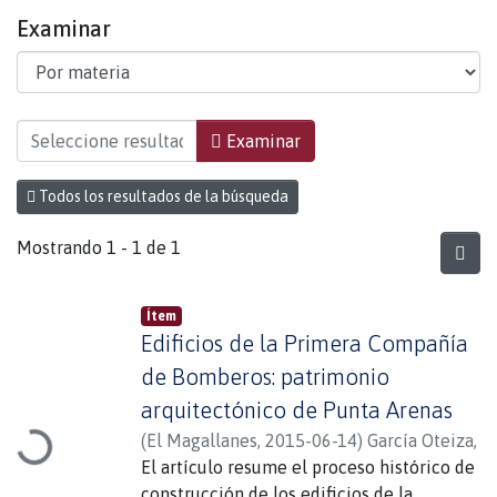
Examinar
Examinando Área del Fuego por Materia "Arquit
Examinar
Todos los resultados de la búsqueda
Mostrando
1 - 1 de 1
Ítem
Edificios de la Primera Compañía
de Bomberos: patrimonio
Cargando...
arquitectónico de Punta Arenas
(
El Magallanes
,
2015-06-14
)
García Oteiza,
Samuel
El artículo resume el proceso histórico de
construcción de los edificios de la