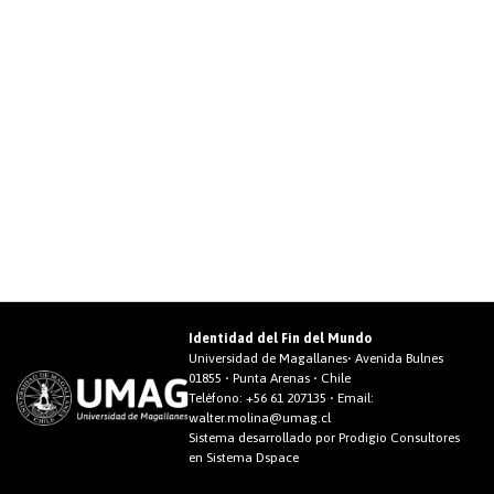
Identidad del Fin del Mundo
Universidad de Magallanes• Avenida Bulnes
01855 • Punta Arenas • Chile
Teléfono:
+56 61 207135
• Email:
walter.molina@umag.cl
Sistema desarrollado por Prodigio Consultores
en Sistema Dspace