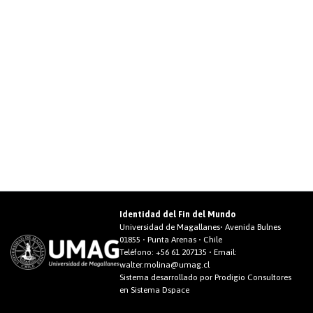
Identidad del Fin del Mundo
Universidad de Magallanes• Avenida Bulnes
01855 • Punta Arenas • Chile
Teléfono:
+56 61 207135
• Email:
walter.molina@umag.cl
Sistema desarrollado por Prodigio Consultores
en Sistema Dspace