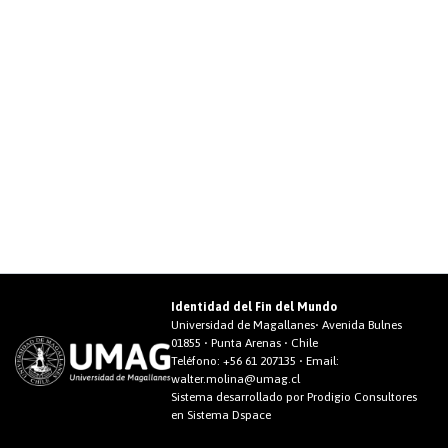
Identidad del Fin del Mundo
Universidad de Magallanes• Avenida Bulnes
01855 • Punta Arenas • Chile
Teléfono:
+56 61 207135
• Email:
walter.molina@umag.cl
Sistema desarrollado por Prodigio Consultores
en Sistema Dspace