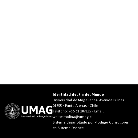
Identidad del Fin del Mundo
Universidad de Magallanes• Avenida Bulnes
01855 • Punta Arenas • Chile
Teléfono:
+56 61 207135
• Email:
walter.molina@umag.cl
Sistema desarrollado por Prodigio Consultores
en Sistema Dspace