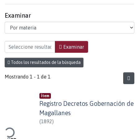
Examinar
Examinando Documentos Inéditos por Materia "C
Examinar
Todos los resultados de la búsqueda
Mostrando
1 - 1 de 1
Ítem
Registro Decretos Gobernación de
Magallanes
(
1892
)
ando...