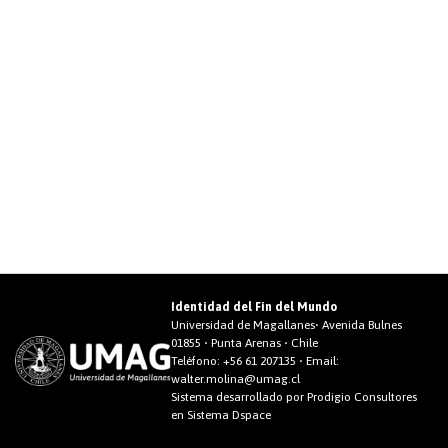
Identidad del Fin del Mundo
Universidad de Magallanes• Avenida Bulnes
01855 • Punta Arenas • Chile
Teléfono:
+56 61 207135
• Email:
walter.molina@umag.cl
Sistema desarrollado por Prodigio Consultores
en Sistema Dspace