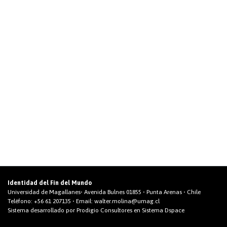
Identidad del Fin del Mundo
Universidad de Magallanes• Avenida Bulnes 01855 • Punta Arenas • Chile
Teléfono:
+56 61 207135
• Email:
walter.molina@umag.cl
Sistema desarrollado por Prodigio Consultores en Sistema Dspace