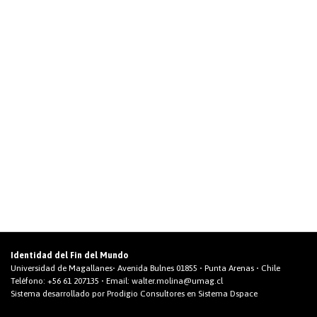
Identidad del Fin del Mundo
Universidad de Magallanes• Avenida Bulnes 01855 • Punta Arenas • Chile
Teléfono:
+56 61 207135
• Email:
walter.molina@umag.cl
Sistema desarrollado por Prodigio Consultores en Sistema Dspace