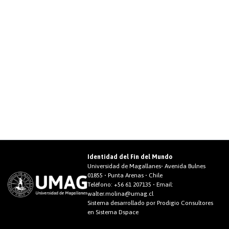
Identidad del Fin del Mundo
Universidad de Magallanes• Avenida Bulnes
01855 • Punta Arenas • Chile
Teléfono:
+56 61 207135
• Email:
walter.molina@umag.cl
Sistema desarrollado por Prodigio Consultores
en Sistema Dspace