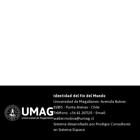
Identidad del Fin del Mundo
Universidad de Magallanes• Avenida Bulnes
01855 • Punta Arenas • Chile
Teléfono:
+56 61 207135
• Email:
walter.molina@umag.cl
Sistema desarrollado por Prodigio Consultores
en Sistema Dspace