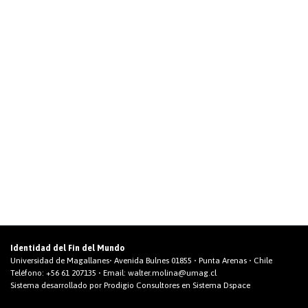
Identidad del Fin del Mundo
Universidad de Magallanes• Avenida Bulnes 01855 • Punta Arenas • Chile
Teléfono:
+56 61 207135
• Email:
walter.molina@umag.cl
Sistema desarrollado por Prodigio Consultores en Sistema Dspace