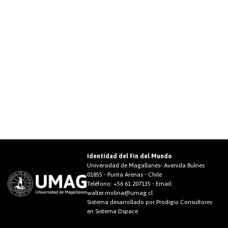
Identidad del Fin del Mundo
Universidad de Magallanes• Avenida Bulnes
01855 • Punta Arenas • Chile
Teléfono:
+56 61 207135
• Email:
walter.molina@umag.cl
Sistema desarrollado por Prodigio Consultores
en Sistema Dspace