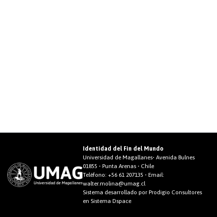
Identidad del Fin del Mundo
Universidad de Magallanes• Avenida Bulnes
01855 • Punta Arenas • Chile
Teléfono:
+56 61 207135
• Email:
walter.molina@umag.cl
Sistema desarrollado por Prodigio Consultores
en Sistema Dspace