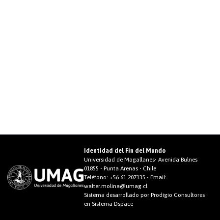
Identidad del Fin del Mundo
Universidad de Magallanes• Avenida Bulnes
01855 • Punta Arenas • Chile
Teléfono:
+56 61 207135
• Email:
walter.molina@umag.cl
Sistema desarrollado por Prodigio Consultores
en Sistema Dspace