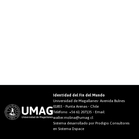
Identidad del Fin del Mundo
Universidad de Magallanes• Avenida Bulnes
01855 • Punta Arenas • Chile
Teléfono:
+56 61 207135
• Email:
walter.molina@umag.cl
Sistema desarrollado por Prodigio Consultores
en Sistema Dspace