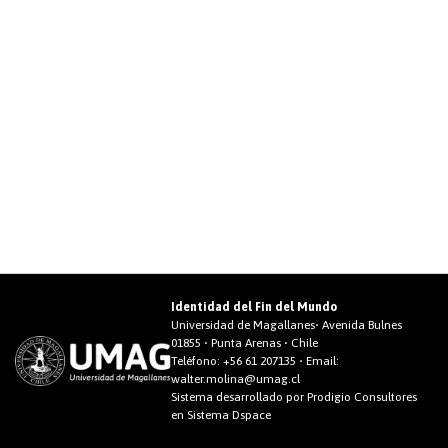
Identidad del Fin del Mundo
Universidad de Magallanes• Avenida Bulnes
01855 • Punta Arenas • Chile
Teléfono:
+56 61 207135
• Email:
walter.molina@umag.cl
Sistema desarrollado por Prodigio Consultores
en Sistema Dspace