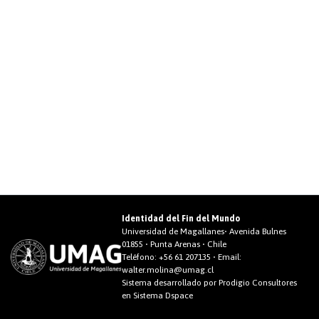
Identidad del Fin del Mundo
Universidad de Magallanes• Avenida Bulnes
01855 • Punta Arenas • Chile
Teléfono:
+56 61 207135
• Email:
walter.molina@umag.cl
Sistema desarrollado por Prodigio Consultores
en Sistema Dspace