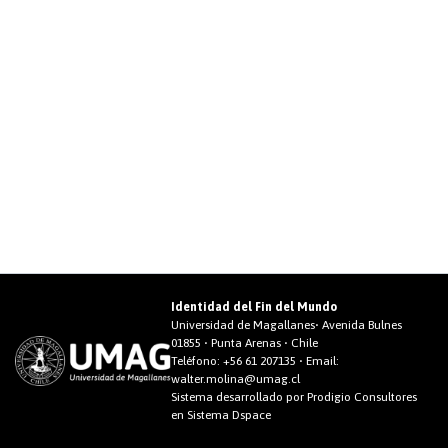
Identidad del Fin del Mundo
Universidad de Magallanes• Avenida Bulnes
01855 • Punta Arenas • Chile
Teléfono:
+56 61 207135
• Email:
walter.molina@umag.cl
Sistema desarrollado por Prodigio Consultores
en Sistema Dspace