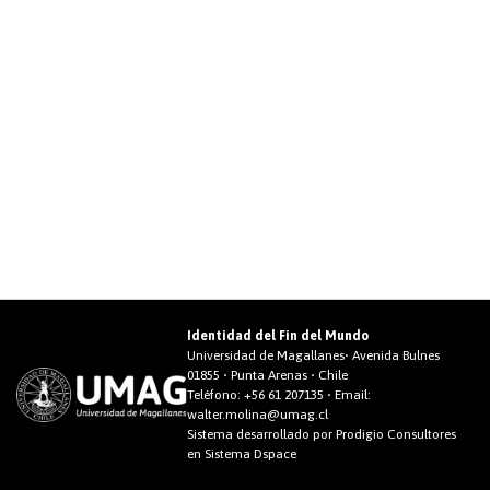
Identidad del Fin del Mundo
Universidad de Magallanes• Avenida Bulnes
01855 • Punta Arenas • Chile
Teléfono:
+56 61 207135
• Email:
walter.molina@umag.cl
Sistema desarrollado por Prodigio Consultores
en Sistema Dspace