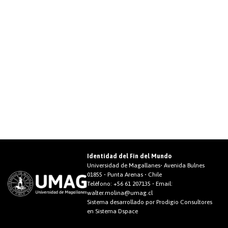
Identidad del Fin del Mundo
Universidad de Magallanes• Avenida Bulnes
01855 • Punta Arenas • Chile
Teléfono:
+56 61 207135
• Email:
walter.molina@umag.cl
Sistema desarrollado por Prodigio Consultores
en Sistema Dspace