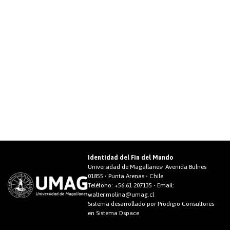
Identidad del Fin del Mundo
Universidad de Magallanes• Avenida Bulnes
01855 • Punta Arenas • Chile
Teléfono:
+56 61 207135
• Email:
walter.molina@umag.cl
Sistema desarrollado por Prodigio Consultores
en Sistema Dspace