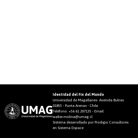
Identidad del Fin del Mundo
Universidad de Magallanes• Avenida Bulnes
01855 • Punta Arenas • Chile
Teléfono:
+56 61 207135
• Email:
walter.molina@umag.cl
Sistema desarrollado por Prodigio Consultores
en Sistema Dspace