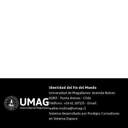
Identidad del Fin del Mundo
Universidad de Magallanes• Avenida Bulnes
01855 • Punta Arenas • Chile
Teléfono:
+56 61 207135
• Email:
walter.molina@umag.cl
Sistema desarrollado por Prodigio Consultores
en Sistema Dspace